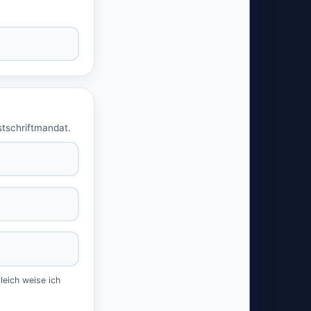
stschriftmandat.
eich weise ich 