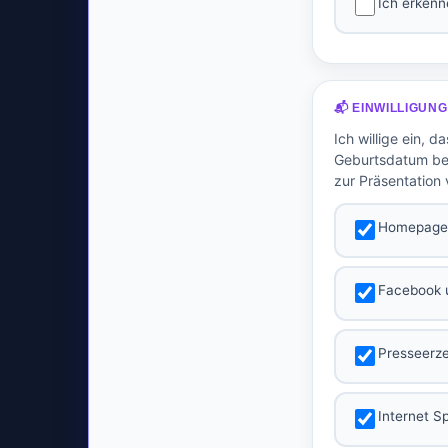
Ich erkenn
📬 EINWILLIGUN
Ich willige ein,
Geburtsdatum bei
zur Präsentation
Homepage 
Facebook 
Presseerz
Internet S