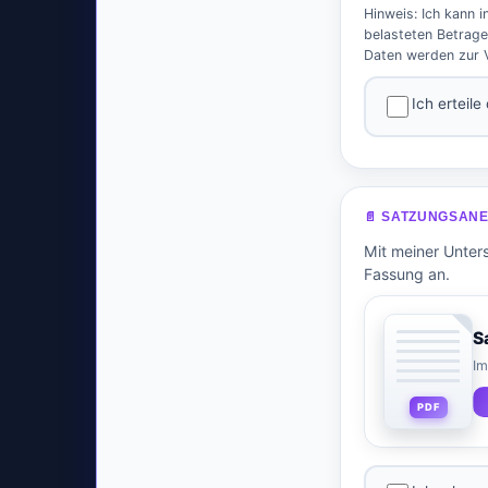
Hinweis: Ich kann 
belasteten Betrage
Daten werden zur V
Ich erteil
📄 SATZUNGSAN
Mit meiner Unters
Fassung an.
S
Im
PDF