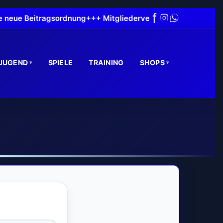
 neue Beitragsordnung
+++ Mitgliederversammlung fand am 13.
JUGEND
SPIELE
TRAINING
SHOPS
▾
▾